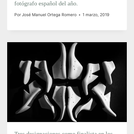
fotógrafo español del año.
Por
José Manuel Ortega Romero
1 marzo, 2019
Tres designaciones como finalista en los