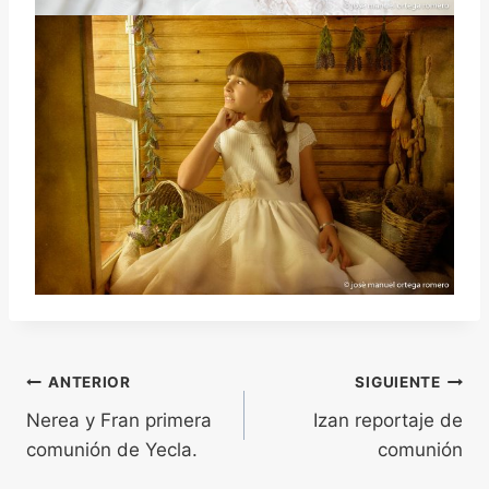
Navegación
ANTERIOR
SIGUIENTE
Nerea y Fran primera
Izan reportaje de
de
comunión de Yecla.
comunión
entradas