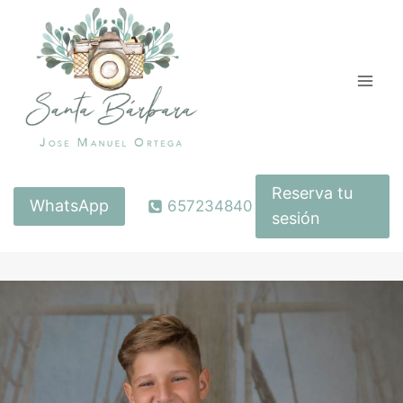
Saltar
al
contenido
Reserva tu
WhatsApp
657234840
sesión